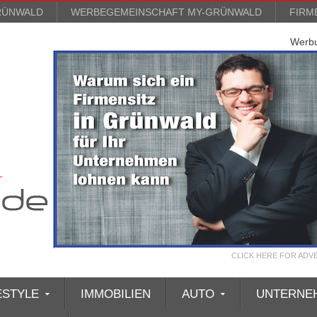
RÜNWALD
WERBEGEMEINSCHAFT MY-GRÜNWALD
FIRM
Werb
CLICK HERE FOR ADV
ESTYLE
IMMOBILIEN
AUTO
UNTERNE