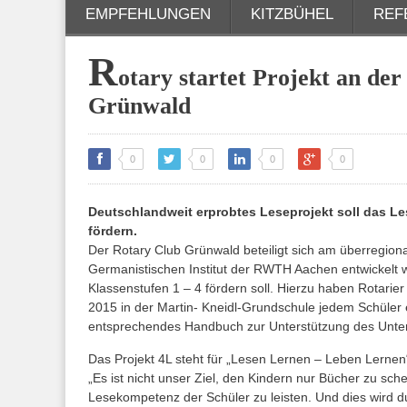
EMPFEHLUNGEN
KITZBÜHEL
REF
R
otary startet Projekt an de
Grünwald
0
0
0
0
Deutschlandweit erprobtes Leseprojekt soll das Le
fördern.
Der Rotary Club Grünwald beteiligt sich am überregio
Germanistischen Institut der RWTH Aachen entwickelt 
Klassenstufen 1 – 4 fördern soll. Hierzu haben Rotarie
2015 in der Martin- Kneidl-Grundschule jedem Schüler e
entsprechendes Handbuch zur Unterstützung des Unter
Das Projekt 4L steht für „Lesen Lernen – Leben Lernen
„Es ist nicht unser Ziel, den Kindern nur Bücher zu sc
Lesekompetenz der Schüler zu leisten. Und dies wird du