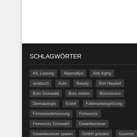
SCHLAGWÖRTER
AIL Leasing
Alpenrallye
Anti Aging
asiatisch
Auto
Beauty
Britt Heudorf
Büro Grünwald
Büro mieten
Büroservice
Dermatologie
Event
Faltenunterspritzung
Firmenniederlassung
Firmensitz
Firmensitz Grünwald
Gewerbesteuer
Gewerbesteuer sparen
GmbH gründen
Gourmet