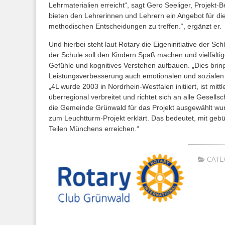
Lehrmaterialien erreicht“, sagt Gero Seeliger, Projekt-
bieten den Lehrerinnen und Lehrern ein Angebot für die
methodischen Entscheidungen zu treffen.“, ergänzt er.
Und hierbei steht laut Rotary die Eigeninitiative der S
der Schule soll den Kindern Spaß machen und vielfälti
Gefühle und kognitives Verstehen aufbauen. „Dies bri
Leistungsverbesserung auch emotionalen und sozialen 
„4L wurde 2003 in Nordrhein-Westfalen initiiert, ist mit
überregional verbreitet und richtet sich an alle Gesells
die Gemeinde Grünwald für das Projekt ausgewählt wu
zum Leuchtturm-Projekt erklärt. Das bedeutet, mit gebün
Teilen Münchens erreichen.“
CATE