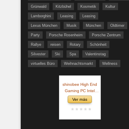
Grünwald
Kitzbühel
Kosmetik
Kultur
Lamborghini
Leasing
Leasing
Lexus München
Musik
München
Oldtimer
Party
Porsche Rosenheim
Porsche Zentrum
Rallye
reisen
Rotary
Schönheit
Silvester
Ski
Spa
Valentinstag
virtuelles Büro
Weihnachtsmarkt
Wellness
shinobee High End
Gaming PC Intel
Core i9 11900KF 16
Ver más
Threads 5.30GHz •
GeForce RTX4060 8
GB • 32 GB 3000
MHz DDR4 • 1 TB
M.2 SSD • Windows