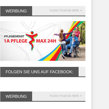
WERBUNG
PLACE YOUR AD HERE
NLADUNG: 4. Grünwalder
Rotary startet Projekt an der Mar
präch
Kneidl-Grundschule Grünwald
FOLGEN SIE UNS AUF FACEBOOK:
WERBUNG
PLACE YOUR AD HERE