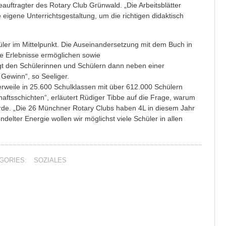
Beauftragter des Rotary Club Grünwald. „Die Arbeitsblätter
 eigene Unterrichtsgestaltung, um die richtigen didaktisch
chüler im Mittelpunkt. Die Auseinandersetzung mit dem Buch in
ge Erlebnisse ermöglichen sowie
ngt den Schülerinnen und Schülern dann neben einer
Gewinn“, so Seeliger.
tlerweile in 25.600 Schulklassen mit über 612.000 Schülern
chaftsschichten“, erläutert Rüdiger Tibbe auf die Frage, warum
rde. „Die 26 Münchner Rotary Clubs haben 4L in diesem Jahr
delter Energie wollen wir möglichst viele Schüler in allen
GORIES:
SOZIALES