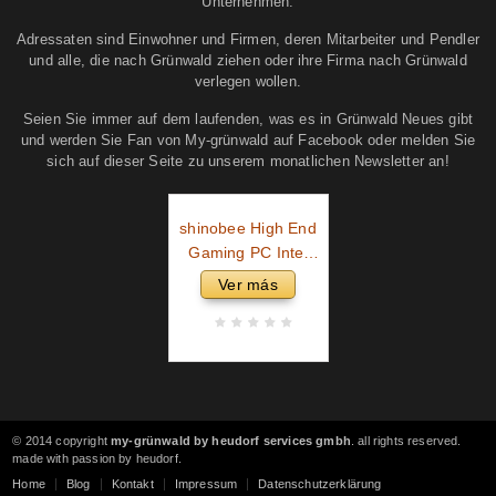
Unternehmen.
Adressaten sind Einwohner und Firmen, deren Mitarbeiter und Pendler
und alle, die nach Grünwald ziehen oder ihre Firma nach Grünwald
verlegen wollen.
Seien Sie immer auf dem laufenden, was es in Grünwald Neues gibt
und werden Sie Fan von My-grünwald auf Facebook oder melden Sie
sich auf dieser Seite zu unserem monatlichen Newsletter an!
shinobee High End
Gaming PC Intel
Core i9 11900KF 16
Ver más
Threads 5.30GHz •
GeForce RTX4060
8 GB • 32 GB 3000
MHz DDR4 • 1 TB
M.2 SSD • Windows
11
© 2014 copyright
my-grünwald by heudorf services gmbh
. all rights reserved.
made with passion by heudorf.
Home
Blog
Kontakt
Impressum
Datenschutzerklärung