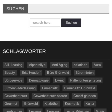
SUCHEN
SCHLAGWÖRTER
AIL Leasing
Alpenrallye
Anti Aging
asiatisch
Auto
Beauty
Britt Heudorf
Büro Grünwald
Büro mieten
Büroservice
Dermatologie
Event
Faltenunterspritzung
Firmenniederlassung
Firmensitz
Firmensitz Grünwald
Gewerbesteuer
Gewerbesteuer sparen
GmbH gründen
Gourmet
Grünwald
Kitzbühel
Kosmetik
Kultur
Lamborghini
Leasing
Leasing
Lexus München
Musik