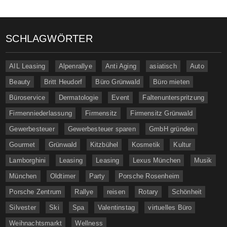
SCHLAGWÖRTER
AIL Leasing
Alpenrallye
Anti Aging
asiatisch
Auto
Beauty
Britt Heudorf
Büro Grünwald
Büro mieten
Büroservice
Dermatologie
Event
Faltenunterspritzung
Firmenniederlassung
Firmensitz
Firmensitz Grünwald
Gewerbesteuer
Gewerbesteuer sparen
GmbH gründen
Gourmet
Grünwald
Kitzbühel
Kosmetik
Kultur
Lamborghini
Leasing
Leasing
Lexus München
Musik
München
Oldtimer
Party
Porsche Rosenheim
Porsche Zentrum
Rallye
reisen
Rotary
Schönheit
Silvester
Ski
Spa
Valentinstag
virtuelles Büro
Weihnachtsmarkt
Wellness