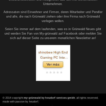
Unternehmen.
Adressaten sind Einwohner und Firmen, deren Mitarbeiter und Pendler
und alle, die nach Grünwald ziehen oder ihre Firma nach Grünwald
verlegen wollen.
Seien Sie immer auf dem laufenden, was es in Grünwald Neues gibt
und werden Sie Fan von My-grünwald auf Facebook oder melden Sie
sich auf dieser Seite zu unserem monatlichen Newsletter an!
shinobee High End
Gaming PC Intel
Core i9 11900KF 16
Ver más
Threads 5.30GHz •
GeForce RTX4060
8 GB • 32 GB 3000
MHz DDR4 • 1 TB
M.2 SSD • Windows
11
© 2014 copyright
my-grünwald by heudorf services gmbh
. all rights reserved.
made with passion by heudorf.