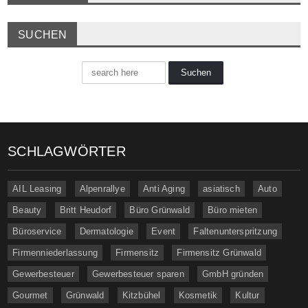
SUCHEN
SCHLAGWÖRTER
AIL Leasing
Alpenrallye
Anti Aging
asiatisch
Auto
Beauty
Britt Heudorf
Büro Grünwald
Büro mieten
Büroservice
Dermatologie
Event
Faltenunterspritzung
Firmenniederlassung
Firmensitz
Firmensitz Grünwald
Gewerbesteuer
Gewerbesteuer sparen
GmbH gründen
Gourmet
Grünwald
Kitzbühel
Kosmetik
Kultur