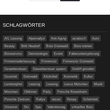
SCHLAGWÖRTER
AIL Leasing
Alpenrallye
Anti Aging
asiatisch
Auto
Beauty
Britt Heudorf
Büro Grünwald
Büro mieten
Büroservice
Dermatologie
Event
Faltenunterspritzung
Firmenniederlassung
Firmensitz
Firmensitz Grünwald
Gewerbesteuer
Gewerbesteuer sparen
GmbH gründen
Gourmet
Grünwald
Kitzbühel
Kosmetik
Kultur
Lamborghini
Leasing
Leasing
Lexus München
Musik
München
Oldtimer
Party
Porsche Rosenheim
Porsche Zentrum
Rallye
reisen
Rotary
Schönheit
Silvester
Ski
Spa
Valentinstag
virtuelles Büro