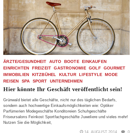
ÄRZTE/GESUNDHEIT
AUTO
BOOTE
EINKAUFEN
EINRICHTEN
FREIZEIT
GASTRONOMIE
GOLF
GOURMET
IMMOBILIEN
KITZBÜHEL
KULTUR
LIFESTYLE
MODE
REISEN
SPA
SPORT
UNTERNEHMEN
Hier könnte Ihr Geschäft veröffentlicht sein!
Grünwald bietet alle Geschäfte, nicht nur des täglichen Bedarfs,
sondern auch hochwertige Einkaufsmöglichkeiten wie: Optiker
Parfümerien Modegeschäfte Konditoreien Schuhgeschäfte
Friseursalons Feinkost Sportfachgeschäfte Juweliere und vieles mehr!
Nutzen Sie die Möglichkeit,
14. AUGUST 2014
0