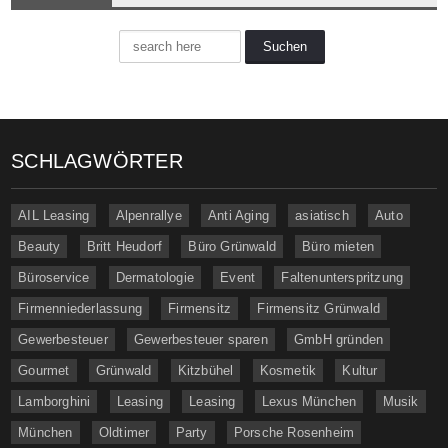
SCHLAGWÖRTER
AIL Leasing
Alpenrallye
Anti Aging
asiatisch
Auto
Beauty
Britt Heudorf
Büro Grünwald
Büro mieten
Büroservice
Dermatologie
Event
Faltenunterspritzung
Firmenniederlassung
Firmensitz
Firmensitz Grünwald
Gewerbesteuer
Gewerbesteuer sparen
GmbH gründen
Gourmet
Grünwald
Kitzbühel
Kosmetik
Kultur
Lamborghini
Leasing
Leasing
Lexus München
Musik
München
Oldtimer
Party
Porsche Rosenheim