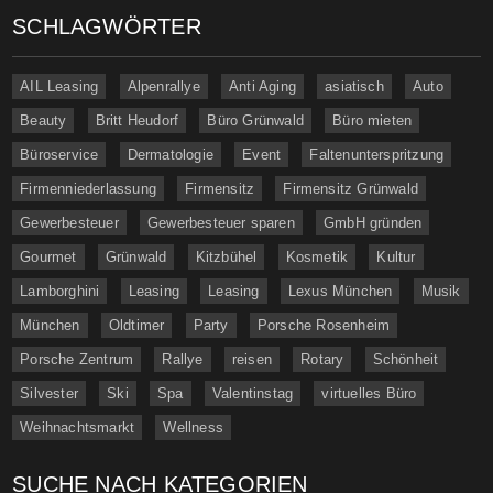
SCHLAGWÖRTER
AIL Leasing
Alpenrallye
Anti Aging
asiatisch
Auto
Beauty
Britt Heudorf
Büro Grünwald
Büro mieten
Büroservice
Dermatologie
Event
Faltenunterspritzung
Firmenniederlassung
Firmensitz
Firmensitz Grünwald
Gewerbesteuer
Gewerbesteuer sparen
GmbH gründen
Gourmet
Grünwald
Kitzbühel
Kosmetik
Kultur
Lamborghini
Leasing
Leasing
Lexus München
Musik
München
Oldtimer
Party
Porsche Rosenheim
Porsche Zentrum
Rallye
reisen
Rotary
Schönheit
Silvester
Ski
Spa
Valentinstag
virtuelles Büro
Weihnachtsmarkt
Wellness
SUCHE NACH KATEGORIEN