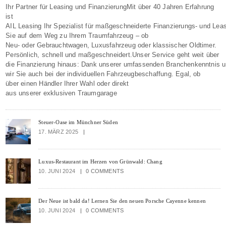
17. MÄRZ 2025
BY BRITT
0 COMMENTS
Ihr Partner für Leasing und FinanzierungMit über 40 Jahren Erfahrung
ist
AIL Leasing Ihr Spezialist für maßgeschneiderte Finanzierungs- und Le
Sie auf dem Weg zu Ihrem Traumfahrzeug – ob
Neu- oder Gebrauchtwagen, Luxusfahrzeug oder klassischer Oldtimer.
Persönlich, schnell und maßgeschneidert.Unser Service geht weit über
die Finanzierung hinaus: Dank unserer umfassenden Branchenkenntnis u
wir Sie auch bei der individuellen Fahrzeugbeschaffung. Egal, ob
über einen Händler Ihrer Wahl oder direkt
aus unserer exklusiven Traumgarage
Steuer-Oase im Münchner Süden
17. MÄRZ 2025
Luxus-Restaurant im Herzen von Grünwald: Chang
10. JUNI 2024
0 COMMENTS
Der Neue ist bald da! Lernen Sie den neuen Porsche Cayenne kennen
10. JUNI 2024
0 COMMENTS