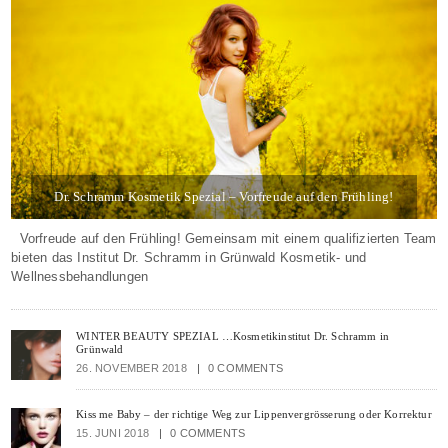
Dr. Schramm Kosmetik Spezial – Vorfreude auf den Frühling!
5. MÄRZ 2019
BY BRITT
0 COMMENTS
Vorfreude auf den Frühling! Gemeinsam mit einem qualifizierten Team
bieten das Institut Dr. Schramm in Grünwald Kosmetik- und
Wellnessbehandlungen
WINTER BEAUTY SPEZIAL …Kosmetikinstitut Dr. Schramm in
Grünwald
26. NOVEMBER 2018
0 COMMENTS
Kiss me Baby – der richtige Weg zur Lippenvergrösserung oder Korrektur
15. JUNI 2018
0 COMMENTS