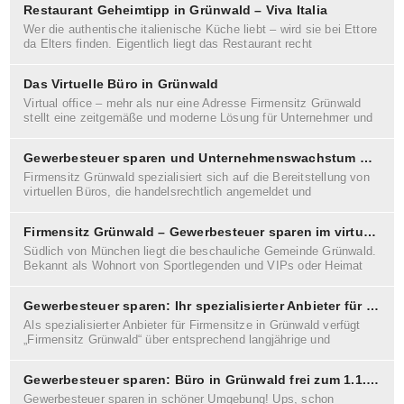
Restaurant Geheimtipp in Grünwald – Viva Italia
Wer die authentische italienische Küche liebt – wird sie bei Ettore
da Elters finden. Eigentlich liegt das Restaurant recht
unspektakulär
Das Virtuelle Büro in Grünwald
Virtual office – mehr als nur eine Adresse Firmensitz Grünwald
stellt eine zeitgemäße und moderne Lösung für Unternehmer und
Start-ups
Gewerbesteuer sparen und Unternehmenswachstum beschleunigen in Grünwald
Firmensitz Grünwald spezialisiert sich auf die Bereitstellung von
virtuellen Büros, die handelsrechtlich angemeldet und
gesetzeskonform sind.
Firmensitz Grünwald – Gewerbesteuer sparen im virtuellen Office mit einem Hebesatz von 240%
Südlich von München liegt die beschauliche Gemeinde Grünwald.
Bekannt als Wohnort von Sportlegenden und VIPs oder Heimat
der Bavaria Filmstudios. Auch erfolgreiche,
Gewerbesteuer sparen: Ihr spezialisierter Anbieter für Firmensitz in Grünwald und virtuelles Büro
Als spezialisierter Anbieter für Firmensitze in Grünwald verfügt
„Firmensitz Grünwald“ über entsprechend langjährige und
fundierte Erfahrung in dieser sensiblen Materie.
Gewerbesteuer sparen: Büro in Grünwald frei zum 1.1.2019
Gewerbesteuer sparen in schöner Umgebung! Ups, schon