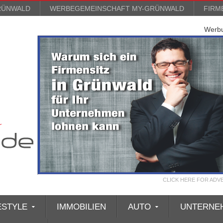
RÜNWALD
WERBEGEMEINSCHAFT MY-GRÜNWALD
FIRM
Werb
CLICK HERE FOR ADV
ESTYLE
IMMOBILIEN
AUTO
UNTERNE