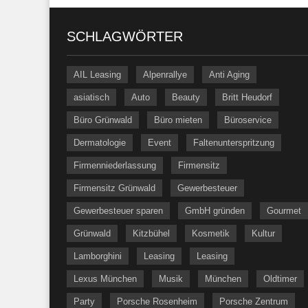
SCHLAGWÖRTER
AIL Leasing
Alpenrallye
Anti Aging
asiatisch
Auto
Beauty
Britt Heudorf
Büro Grünwald
Büro mieten
Büroservice
Dermatologie
Event
Faltenunterspritzung
Firmenniederlassung
Firmensitz
Firmensitz Grünwald
Gewerbesteuer
Gewerbesteuer sparen
GmbH gründen
Gourmet
Grünwald
Kitzbühel
Kosmetik
Kultur
Lamborghini
Leasing
Leasing
Lexus München
Musik
München
Oldtimer
Party
Porsche Rosenheim
Porsche Zentrum