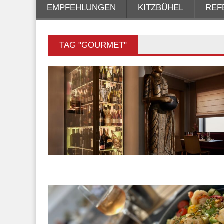
EMPFEHLUNGEN
KITZBÜHEL
REF
TAG "GOURMET"