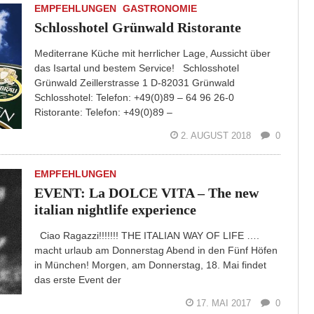
EMPFEHLUNGEN
GASTRONOMIE
Schlosshotel Grünwald Ristorante
Mediterrane Küche mit herrlicher Lage, Aussicht über
das Isartal und bestem Service! Schlosshotel
Grünwald Zeillerstrasse 1 D-82031 Grünwald
Schlosshotel: Telefon: +49(0)89 – 64 96 26-0
Ristorante: Telefon: +49(0)89 –
2. AUGUST 2018
0
EMPFEHLUNGEN
EVENT: La DOLCE VITA – The new
italian nightlife experience
Ciao Ragazzi!!!!!!! THE ITALIAN WAY OF LIFE ….
macht urlaub am Donnerstag Abend in den Fünf Höfen
in München! Morgen, am Donnerstag, 18. Mai findet
das erste Event der
17. MAI 2017
0