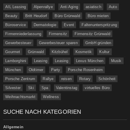
AIL Leasing
Alpenrallye
Anti Aging
asiatisch
Auto
Beauty
Britt Heudorf
Büro Grünwald
Büro mieten
Büroservice
Dermatologie
Event
Faltenunterspritzung
Firmenniederlassung
Firmensitz
Firmensitz Grünwald
Gewerbesteuer
Gewerbesteuer sparen
GmbH gründen
Gourmet
Grünwald
Kitzbühel
Kosmetik
Kultur
Lamborghini
Leasing
Leasing
Lexus München
Musik
München
Oldtimer
Party
Porsche Rosenheim
Porsche Zentrum
Rallye
reisen
Rotary
Schönheit
Silvester
Ski
Spa
Valentinstag
virtuelles Büro
Weihnachtsmarkt
Wellness
SUCHE NACH KATEGORIEN
Allgemein