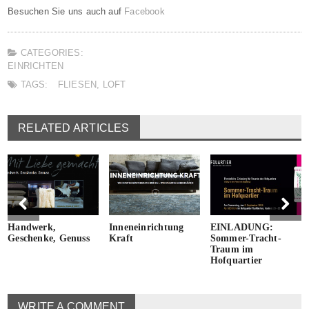
Besuchen Sie uns auch auf
Facebook
CATEGORIES:
EINRICHTEN
TAGS:
FLIESEN
,
LOFT
RELATED ARTICLES
Handwerk,
Inneneinrichtung
EINLADUNG:
Geschenke, Genuss
Kraft
Sommer-Tracht-
Traum im
Hofquartier
WRITE A COMMENT