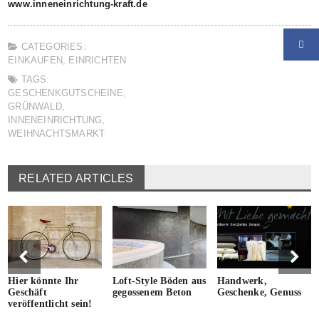
www.inneneinrichtung-kraft.de
CATEGORIES:
EINKAUFEN
,
EINRICHTEN
TAGS:
GESCHENKGUTSCHEINE
,
GRÜNWALD
,
INNENEINRICHTUNG
,
WEIHNACHTSMARKT
RELATED ARTICLES
Hier könnte Ihr
Loft-Style Böden aus
Handwerk,
Geschäft
gegossenem Beton
Geschenke, Genuss
veröffentlicht sein!