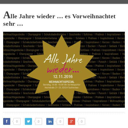
A
lle Jahre wieder … es Vorweihnachtet
sehr …
0
0
0
0