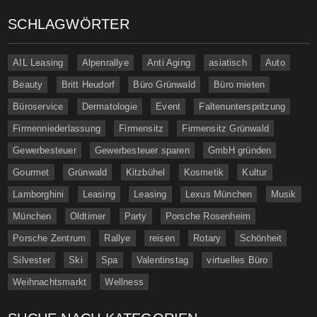
SCHLAGWÖRTER
AIL Leasing
Alpenrallye
Anti Aging
asiatisch
Auto
Beauty
Britt Heudorf
Büro Grünwald
Büro mieten
Büroservice
Dermatologie
Event
Faltenunterspritzung
Firmenniederlassung
Firmensitz
Firmensitz Grünwald
Gewerbesteuer
Gewerbesteuer sparen
GmbH gründen
Gourmet
Grünwald
Kitzbühel
Kosmetik
Kultur
Lamborghini
Leasing
Leasing
Lexus München
Musik
München
Oldtimer
Party
Porsche Rosenheim
Porsche Zentrum
Rallye
reisen
Rotary
Schönheit
Silvester
Ski
Spa
Valentinstag
virtuelles Büro
Weihnachtsmarkt
Wellness