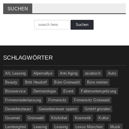
SUCHEN
SCHLAGWÖRTER
AIL Leasing
Alpenrallye
Anti Aging
asiatisch
Auto
Beauty
Britt Heudorf
Büro Grünwald
Büro mieten
Büroservice
Dermatologie
Event
Faltenunterspritzung
Firmenniederlassung
Firmensitz
Firmensitz Grünwald
Gewerbesteuer
Gewerbesteuer sparen
GmbH gründen
Gourmet
Grünwald
Kitzbühel
Kosmetik
Kultur
Lamborghini
Leasing
Leasing
Lexus München
Musik