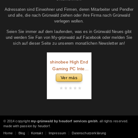
Adressaten sind Einwohner und Firmen, deren Mitarbeiter und Pendler
und alle, die nach Grünwald ziehen oder ihre Firma nach Grünwald
verlegen wollen.
Seien Sie immer auf dem laufenden, was es in Grünwald Neues gibt
und werden Sie Fan von My-grünwald auf Facebook oder melden Sie
sich auf dieser Seite zu unserem monatlichen Newsletter an!
shinobee High End
Gaming PC Intel
Core i9 11900KF 16
Ver más
Threads 5.30GHz •
GeForce RTX4060
8 GB • 32 GB 3000
MHz DDR4 • 1 TB
M.2 SSD • Windows
11
© 2014 copyright
my-grünwald by heudorf services gmbh
. all rights reserved.
made with passion by heudorf.
Home
Blog
Kontakt
Impressum
Datenschutzerklärung